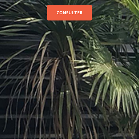
CONSULTER