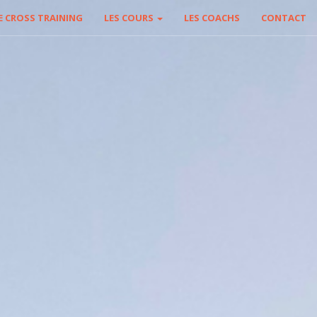
E CROSS TRAINING
LES COURS
LES COACHS
CONTACT