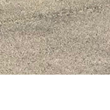
L'essentiel du sport