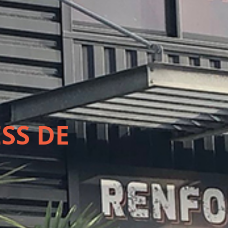
SS DE