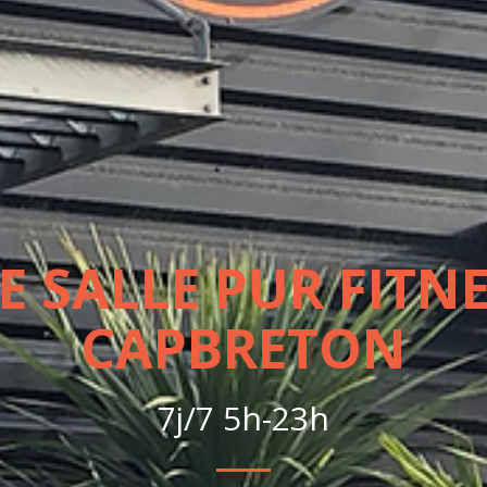
E SALLE PUR FITNE
CAPBRETON
7j/7 5h-23h