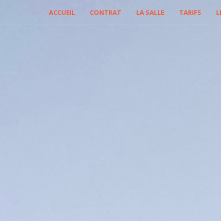
ACCUEIL
CONTRAT
LA SALLE
TARIFS
L