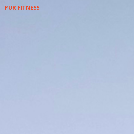
PUR FITNESS