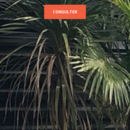
CONSULTER