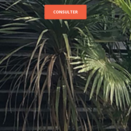
CONSULTER