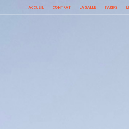
ACCUEIL
CONTRAT
LA SALLE
TARIFS
L