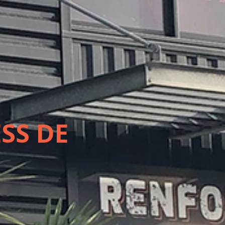
SS DE