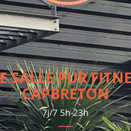
E SALLE PUR FITNE
CAPBRETON
7j/7 5h-23h