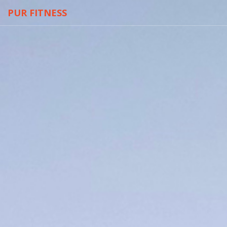
PUR FITNESS