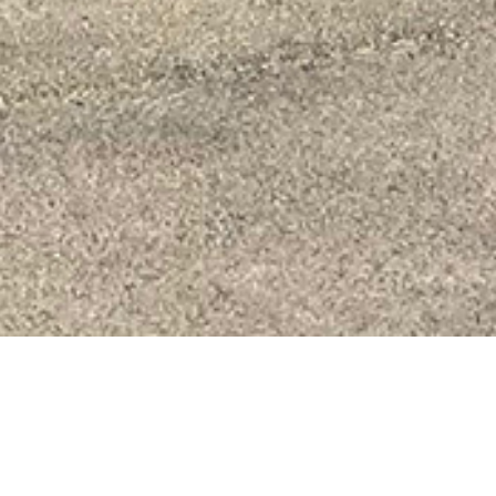
L'essentiel du sport