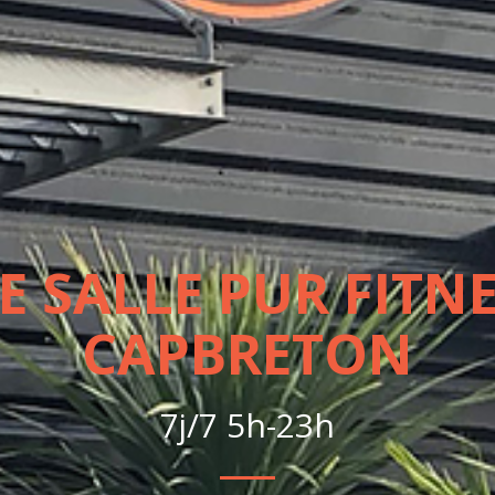
E SALLE PUR FITNE
CAPBRETON
7j/7 5h-23h