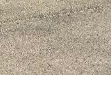
L'essentiel du sport