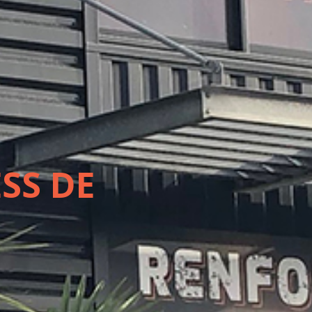
SS DE