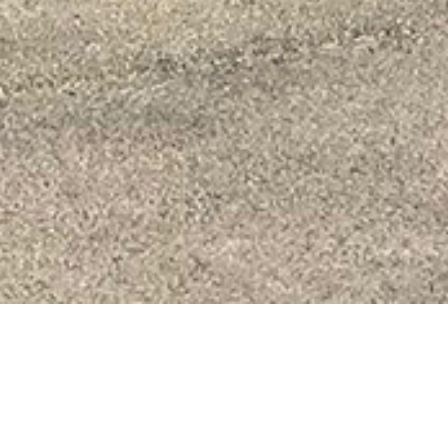
L'essentiel du sport