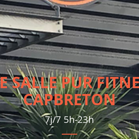
E SALLE PUR FITNE
CAPBRETON
7j/7 5h-23h