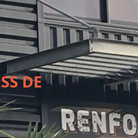
SS DE