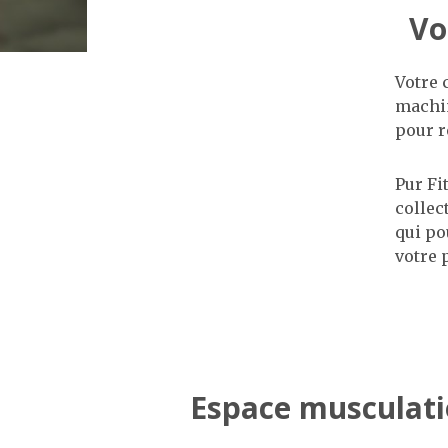
Vo
Votre 
machin
pour r
Pur Fi
collec
qui po
votre 
Espace musculat