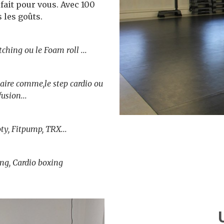
 fait pour vous. Avec 100
 les goûts.
tching ou le Foam roll ...
laire comme,le step cardio ou
fusion...
ty, Fitpump, TRX...
ing, Cardio boxing