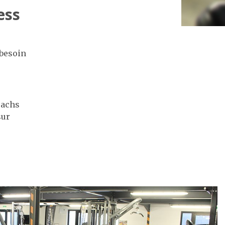
ess
 besoin
oachs
sur