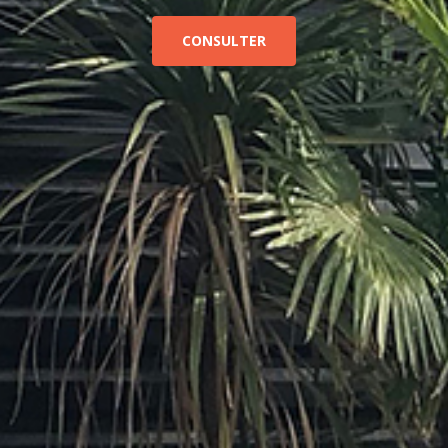
CONSULTER