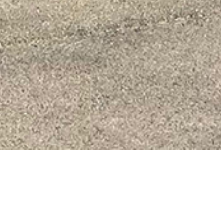
L'essentiel du sport