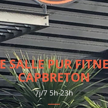
E SALLE PUR FITNE
CAPBRETON
7j/7 5h-23h