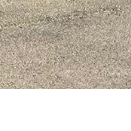
L'essentiel du sport