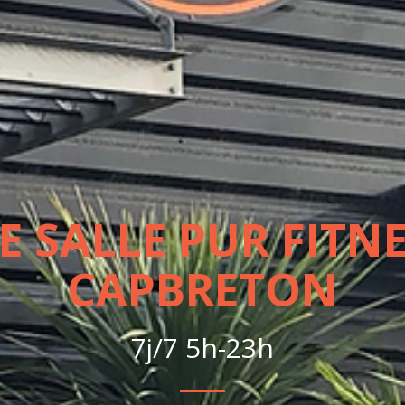
E SALLE PUR FITNE
CAPBRETON
7j/7 5h-23h