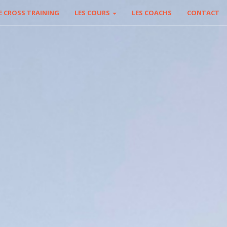
E CROSS TRAINING
LES COURS
LES COACHS
CONTACT