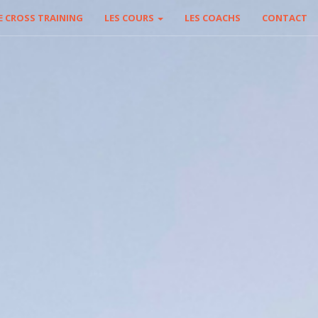
E CROSS TRAINING
LES COURS
LES COACHS
CONTACT