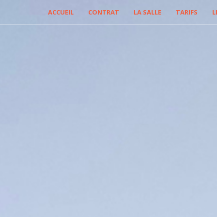
ACCUEIL
CONTRAT
LA SALLE
TARIFS
L