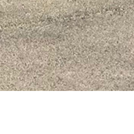
L'essentiel du sport