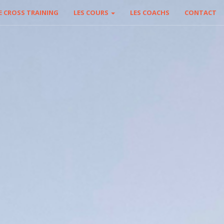
E CROSS TRAINING
LES COURS
LES COACHS
CONTACT