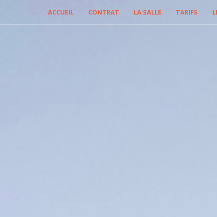
ACCUEIL
CONTRAT
LA SALLE
TARIFS
L