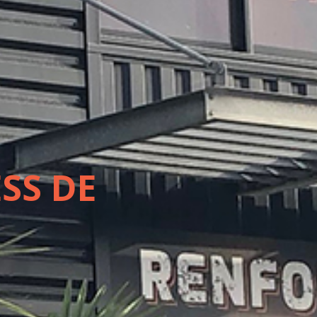
SS DE