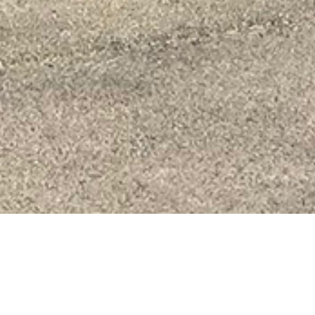
L'essentiel du sport