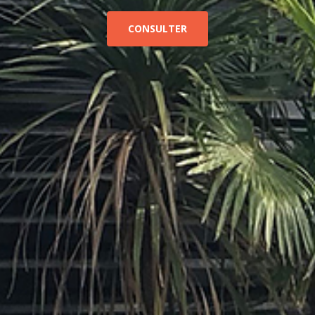
CONSULTER