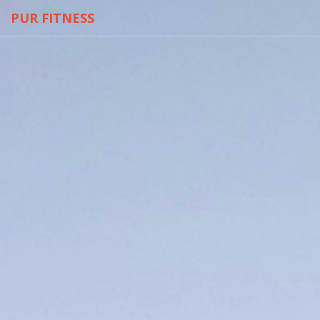
PUR FITNESS