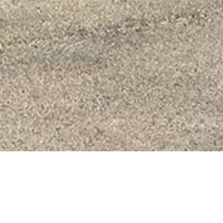
L'essentiel du sport