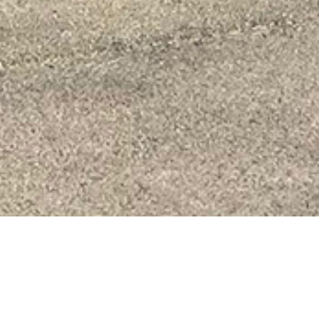
L'essentiel du sport