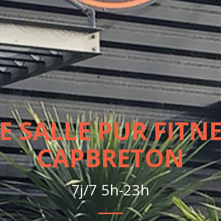
E SALLE PUR FITNE
CAPBRETON
7j/7 5h-23h