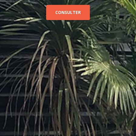
CONSULTER