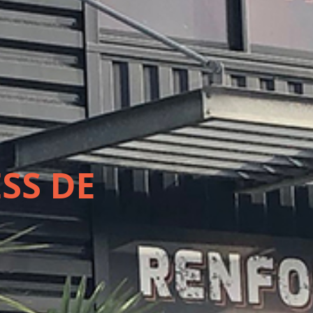
SS DE