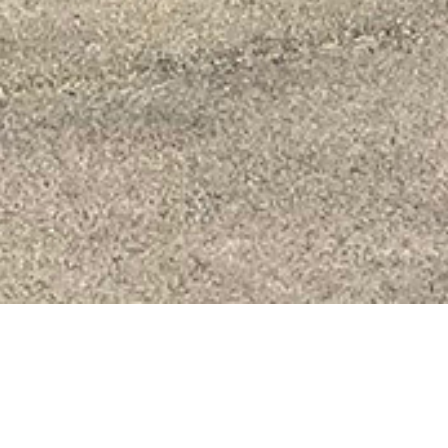
L'essentiel du sport