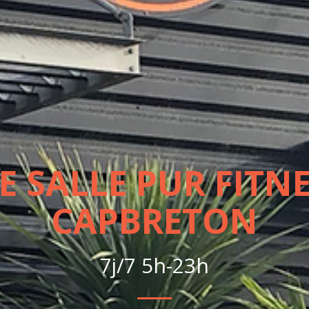
E SALLE PUR FITNE
CAPBRETON
7j/7 5h-23h