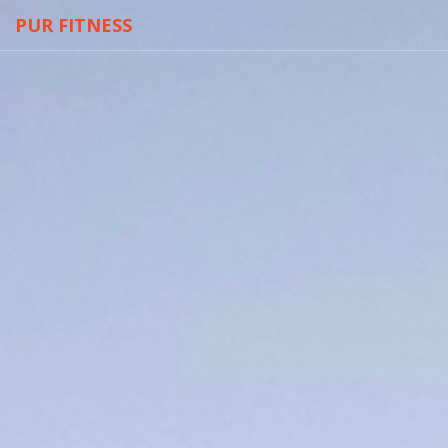
PUR FITNESS