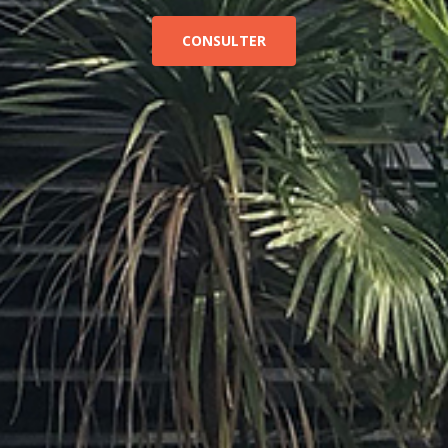
CONSULTER