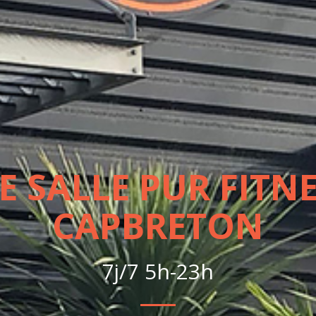
E SALLE PUR FITNE
CAPBRETON
7j/7 5h-23h