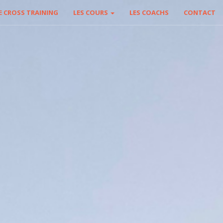
E CROSS TRAINING
LES COURS
LES COACHS
CONTACT