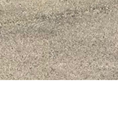
L'essentiel du sport