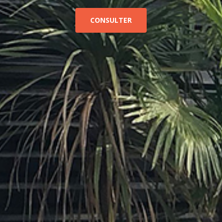
CONSULTER