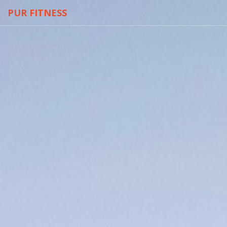
PUR FITNESS