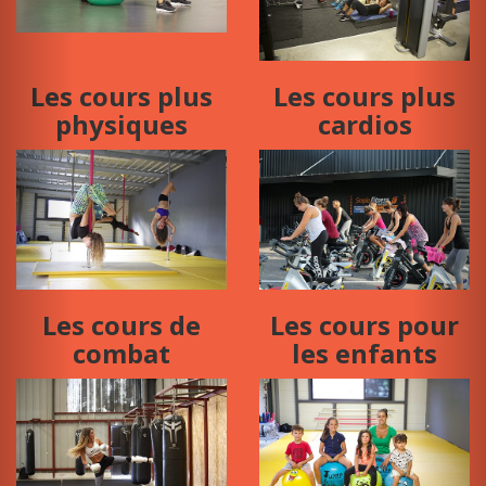
Les cours plus
Les cours plus
physiques
cardios
Les cours de
Les cours pour
combat
les enfants